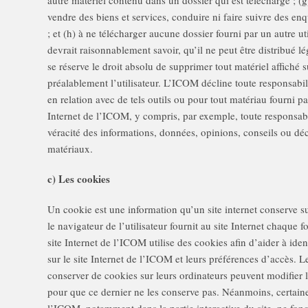
autre matériel contenu dans un dossier qui est téléchargé ; (g
vendre des biens et services, conduire ni faire suivre des en
; et (h) à ne télécharger aucune dossier fourni par un autre util
devrait raisonnablement savoir, qu’il ne peut être distribué
se réserve le droit absolu de supprimer tout matériel affiché s
préalablement l’utilisateur. L’ICOM décline toute responsabili
en relation avec de tels outils ou pour tout matériau fourni par 
Internet de l’ICOM, y compris, par exemple, toute responsabil
véracité des informations, données, opinions, conseils ou déc
matériaux.
c) Les cookies
Un cookie est une information qu’un site internet conserve sur
le navigateur de l’utilisateur fournit au site Internet chaque f
site Internet de l’ICOM utilise des cookies afin d’aider à identi
sur le site Internet de l’ICOM et leurs préférences d’accès. Le
conserver de cookies sur leurs ordinateurs peuvent modifier 
pour que ce dernier ne les conserve pas. Néanmoins, certaines