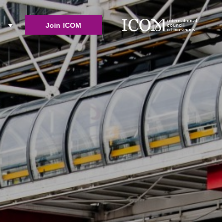
international
Join ICOM
r
council
of museums